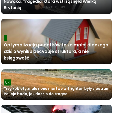
Nowaka. Tragedia, która wstrząsnęła Wielką
Brytanią
Optymalizacja podatków to za mało: dlaczego
dziś o wyniku decyduje struktura, a nie
księgowość
UK
Trzy kobiety znalezione martwe w Brighton były siostrami.
Policja bada, jak doszło do tragedii