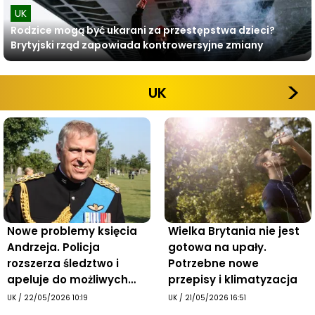
UK
Rodzice mogą być ukarani za przestępstwa dzieci?
Brytyjski rząd zapowiada kontrowersyjne zmiany
UK
Nowe problemy księcia
Wielka Brytania nie jest
Andrzeja. Policja
gotowa na upały.
rozszerza śledztwo i
Potrzebne nowe
apeluje do możliwych
przepisy i klimatyzacja
ofiar
UK
/
22/05/2026 10:19
UK
/
21/05/2026 16:51