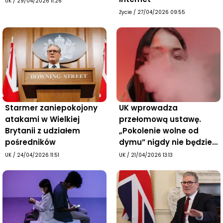
UK
/
29/04/2026 11:26
Życie
/
27/04/2026 09:55
Starmer zaniepokojony
UK wprowadza
atakami w Wielkiej
przełomową ustawę.
Brytanii z udziałem
„Pokolenie wolne od
pośredników
dymu” nigdy nie będzie
mogło kupić papierosów
UK
/
24/04/2026 11:51
UK
/
21/04/2026 13:13