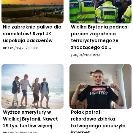
Nie zabraknie paliwa dla
Wielka Brytania podnosi
samolotów! Rząd UK
poziom zagrożenia
uspokaja pasażerów
terrorystycznego ze
znaczącego do
UK
/
05/05/2026 09:16
POWAŻNEGO
/
30/04/2026 19:47
Wyższe emerytury w
Polak potrafi -
Wielkiej Brytanii. Nawet
rekordowa zbiórka
29 tys. funtów więcej
Łatwoganga poruszyła
internet