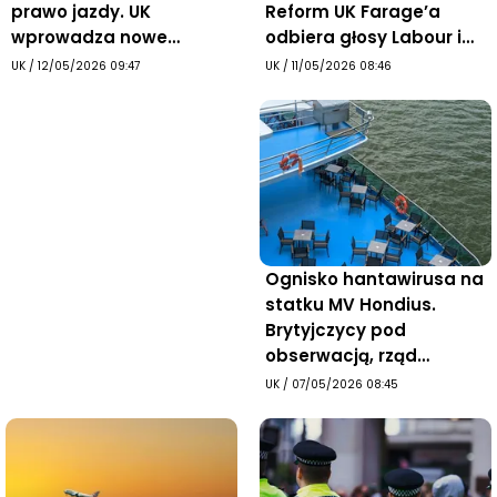
prawo jazdy. UK
Reform UK Farage’a
wprowadza nowe
odbiera głosy Labour i
zasady
Torysom
UK
/
12/05/2026 09:47
UK
/
11/05/2026 08:46
Ognisko hantawirusa na
statku MV Hondius.
Brytyjczycy pod
obserwacją, rząd
uspokaja: ryzyko w UK
UK
/
07/05/2026 08:45
jest bardzo niskie