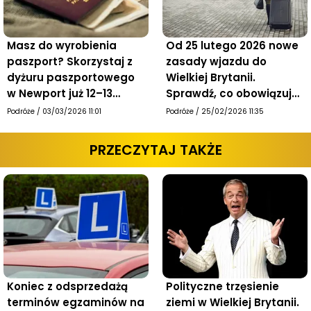
Masz do wyrobienia
Od 25 lutego 2026 nowe
paszport? Skorzystaj z
zasady wjazdu do
dyżuru paszportowego
Wielkiej Brytanii.
w Newport już 12–13
Sprawdź, co obowiązuje
marca
od dziś
Podróże
/
03/03/2026 11:01
Podróże
/
25/02/2026 11:35
PRZECZYTAJ TAKŻE
Koniec z odsprzedażą
Polityczne trzęsienie
terminów egzaminów na
ziemi w Wielkiej Brytanii.