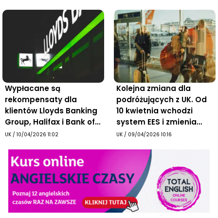
Wypłacane są
Kolejna zmiana dla
rekompensaty dla
podróżujących z UK. Od
klientów Lloyds Banking
10 kwietnia wchodzi
Group, Halifax i Bank of
system EES i zmienia
Scotland po wycieku
zasady wjazdu do
UK
/
10/04/2026 11:02
UK
/
09/04/2026 10:16
danych, o którym
Europy
pisaliśmy 12 marca