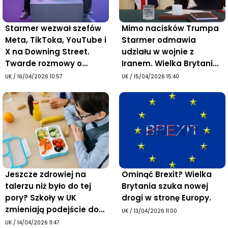
Starmer wezwał szefów
Mimo nacisków Trumpa
Meta, TikToka, YouTube i
Starmer odmawia
X na Downing Street.
udziału w wojnie z
Twarde rozmowy o
Iranem. Wielka Brytania i
bezpieczeństwie dzieci
tak może najmocniej
UK
/
16/04/2026 10:57
UK
/
15/04/2026 15:40
w sieci
odczuć skutki konfliktu
Jeszcze zdrowiej na
Ominąć Brexit? Wielka
talerzu niż było do tej
Brytania szuka nowej
pory? Szkoły w UK
drogi w stronę Europy.
zmieniają podejście do
UK
/
13/04/2026 11:00
posiłków
UK
/
14/04/2026 11:47