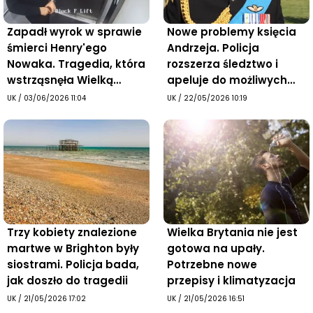
Zapadł wyrok w sprawie
Nowe problemy księcia
śmierci Henry'ego
Andrzeja. Policja
Nowaka. Tragedia, która
rozszerza śledztwo i
wstrząsnęła Wielką
apeluje do możliwych
Brytanią
ofiar
UK
/
03/06/2026 11:04
UK
/
22/05/2026 10:19
Trzy kobiety znalezione
Wielka Brytania nie jest
martwe w Brighton były
gotowa na upały.
siostrami. Policja bada,
Potrzebne nowe
jak doszło do tragedii
przepisy i klimatyzacja
UK
/
21/05/2026 17:02
UK
/
21/05/2026 16:51