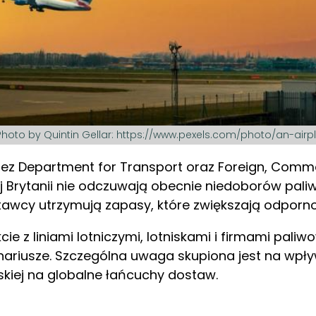
Photo by Quintin Gellar: https://www.pexels.com/photo/an-airp
rzez Department for Transport oraz Foreign, Com
kiej Brytanii nie odczuwają obecnie niedoborów pali
stawcy utrzymują zapasy, które zwiększają odporno
e z liniami lotniczymi, lotniskami i firmami paliw
nariusze. Szczególna uwaga skupiona jest na wpły
skiej na globalne łańcuchy dostaw.