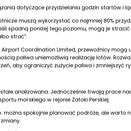
ania dotyczące przydzielania godzin startów i lą
otnicze muszą wykorzystać co najmniej 80% przyd
eśli spadną poniżej tego poziomu, mogą je stracić
lbo strać”.
 Airport Coordination Limited, przewoźnicy mogą 
nością paliwa uniemożliwią realizację lotów. Rozw
eń, aby ograniczyć zużycie paliwa i zmniejszyć ry
t stale analizowana. Jednocześnie trwają prace na
ortu morskiego w rejonie Zatoki Perskiej.
: można spokojnie planować podróże, ale warto na
 zmiany.