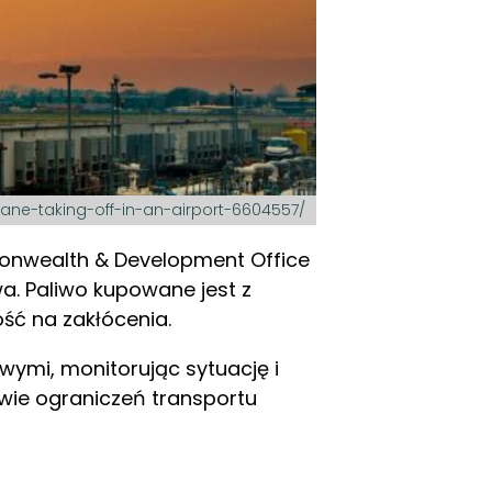
lane-taking-off-in-an-airport-6604557/
monwealth & Development Office
wa. Paliwo kupowane jest z
ść na zakłócenia.
owymi, monitorując sytuację i
wie ograniczeń transportu