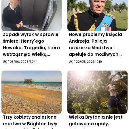
Zapadł wyrok w sprawie
Nowe problemy księcia
śmierci Henry'ego
Andrzeja. Policja
Nowaka. Tragedia, która
rozszerza śledztwo i
wstrząsnęła Wielką
apeluje do możliwych
Brytanią
ofiar
UK
/
03/06/2026 11:04
UK
/
22/05/2026 10:19
Trzy kobiety znalezione
Wielka Brytania nie jest
martwe w Brighton były
gotowa na upały.