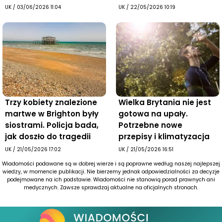
Brytanią
ofiar
UK
/
03/06/2026 11:04
UK
/
22/05/2026 10:19
Trzy kobiety znalezione
Wielka Brytania nie jest
martwe w Brighton były
gotowa na upały.
siostrami. Policja bada,
Potrzebne nowe
jak doszło do tragedii
przepisy i klimatyzacja
UK
/
21/05/2026 17:02
UK
/
21/05/2026 16:51
Wiadomości podawane są w dobrej wierze i są poprawne według naszej najlepszej
wiedzy, w momencie publikacji. Nie bierzemy jednak odpowiedzialności za decyzje
podejmowane na ich podstawie. Wiadomości nie stanowią porad prawnych ani
medycznych. Zawsze sprawdzaj aktualne na oficjalnych stronach.