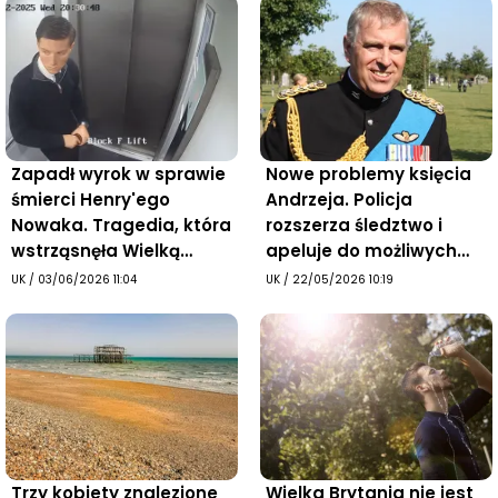
Zapadł wyrok w sprawie
Nowe problemy księcia
śmierci Henry'ego
Andrzeja. Policja
Nowaka. Tragedia, która
rozszerza śledztwo i
wstrząsnęła Wielką
apeluje do możliwych
Brytanią
ofiar
UK
/
03/06/2026 11:04
UK
/
22/05/2026 10:19
Trzy kobiety znalezione
Wielka Brytania nie jest