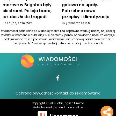
martwe w Brighton były
gotowa na upały.
siostrami. Policja bada,
Potrzebne nowe
jak doszło do tragedii
przepisy i klimatyzacja
UK
/
21/05/2026 17:02
UK
/
21/05/2026 16:51
Wiadomości podawane są w dobrej wierze i są poprawne według naszej najlepszej
wiedzy, w momencie publikacji. Nie bierzemy jednak odpowiedzialności za decyzje
podejmowane na ich podstawie. Wiadomości nie stanowią porad prawnych ani
medycznych. Zawsze sprawdzaj aktualne na oficjalnych stronach.
Ochrona prywatności
kontakt do reklamowania
Copyright 2023 © Total English Limited
Website developed and managed by