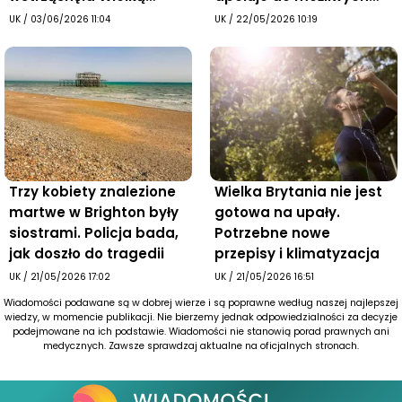
Brytanią
ofiar
UK
/
03/06/2026 11:04
UK
/
22/05/2026 10:19
Trzy kobiety znalezione
Wielka Brytania nie jest
martwe w Brighton były
gotowa na upały.
siostrami. Policja bada,
Potrzebne nowe
jak doszło do tragedii
przepisy i klimatyzacja
UK
/
21/05/2026 17:02
UK
/
21/05/2026 16:51
Wiadomości podawane są w dobrej wierze i są poprawne według naszej najlepszej
wiedzy, w momencie publikacji. Nie bierzemy jednak odpowiedzialności za decyzje
podejmowane na ich podstawie. Wiadomości nie stanowią porad prawnych ani
medycznych. Zawsze sprawdzaj aktualne na oficjalnych stronach.