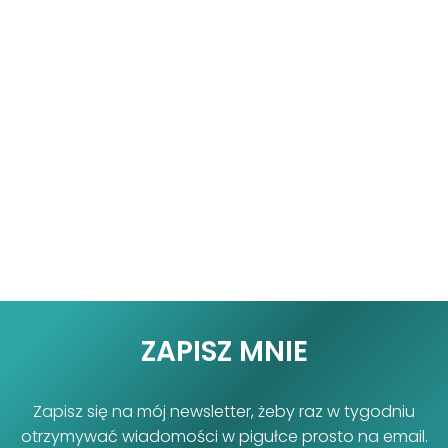
ZAPISZ MNIE
Zapisz się na mój newsletter, żeby raz w tygodniu
otrzymywać wiadomości w pigułce prosto na email.