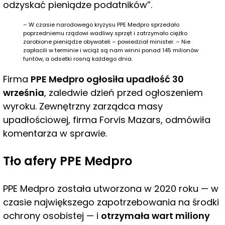
odzyskać pieniądze podatników”.
– W czasie narodowego kryzysu PPE Medpro sprzedało
poprzedniemu rządowi wadliwy sprzęt i zatrzymało ciężko
zarobione pieniądze obywateli – powiedział minister. – Nie
zapłacili w terminie i wciąż są nam winni ponad 145 milionów
funtów, a odsetki rosną każdego dnia.
Firma
PPE Medpro ogłosiła upadłość 30
września
, zaledwie dzień przed ogłoszeniem
wyroku. Zewnętrzny zarządca masy
upadłościowej, firma Forvis Mazars, odmówiła
komentarza w sprawie.
Tło afery PPE Medpro
PPE Medpro została utworzona w 2020 roku — w
czasie największego zapotrzebowania na środki
ochrony osobistej — i
otrzymała wart miliony