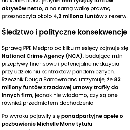
na koniec lipca jedynie
666 tysięcy funtów
aktywów netto
, a na samą walkę prawną
przeznaczyła około
4,2 miliona funtów
z rezerw.
Śledztwo i polityczne konsekwencje
Sprawą PPE Medpro od kilku miesięcy zajmuje się
National Crime Agency (NCA)
, badająca m.in.
przepływy finansowe i potencjalne nadużycia
przy udzielaniu kontraktów pandemicznych.
Rzecznik Douga Barrowmana utrzymuje, że
83
miliony funtów z rządowej umowy trafiły do
innych firm
, jednak nie wiadomo, czy są one
również przedmiotem dochodzenia.
Po wyroku pojawiły się
ponadpartyjne apele o
pozbawienie Michelle Mone tytułu