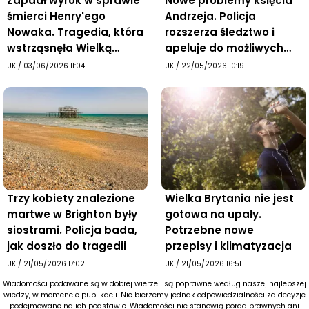
Zapadł wyrok w sprawie
Nowe problemy księcia
śmierci Henry'ego
Andrzeja. Policja
Nowaka. Tragedia, która
rozszerza śledztwo i
wstrząsnęła Wielką
apeluje do możliwych
Brytanią
ofiar
UK
/
03/06/2026 11:04
UK
/
22/05/2026 10:19
Trzy kobiety znalezione
Wielka Brytania nie jest
martwe w Brighton były
gotowa na upały.
siostrami. Policja bada,
Potrzebne nowe
jak doszło do tragedii
przepisy i klimatyzacja
UK
/
21/05/2026 17:02
UK
/
21/05/2026 16:51
Wiadomości podawane są w dobrej wierze i są poprawne według naszej najlepszej
wiedzy, w momencie publikacji. Nie bierzemy jednak odpowiedzialności za decyzje
podejmowane na ich podstawie. Wiadomości nie stanowią porad prawnych ani